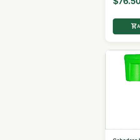
$76.5
A