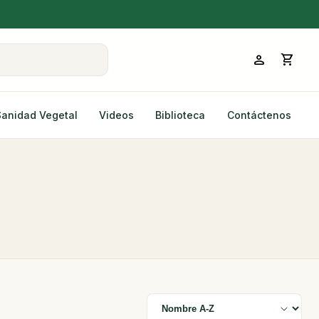
person
shopping_cart
Sanidad Vegetal
Videos
Biblioteca
Contáctenos
Ordenar por