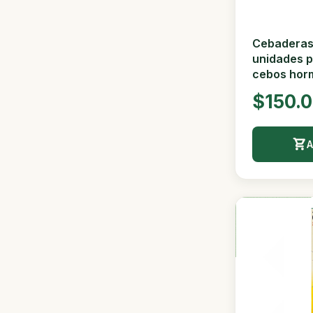
Cebaderas
unidades p
cebos horm
$150.
A