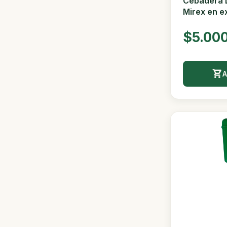
Cebadera L
Mirex en ex
$5.00
A