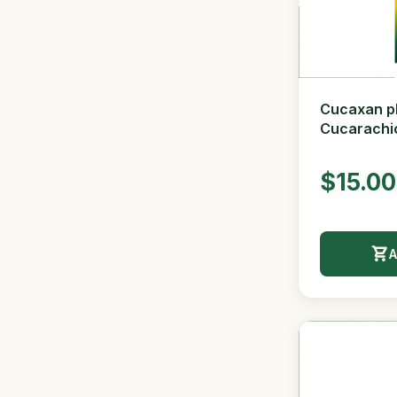
Cucaxan pl
Cucarachi
$15.0
A