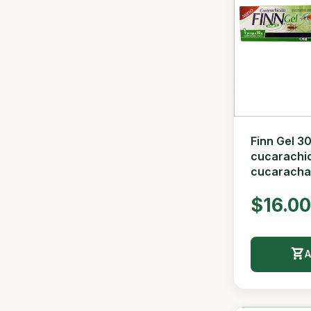
Finn Gel 3
cucarachic
cucaracha
$16.0
A