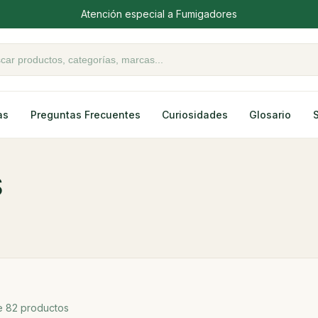
Atención especial a Fumigadores
oductos
as
Preguntas Frecuentes
Curiosidades
Glosario
S
 82 productos