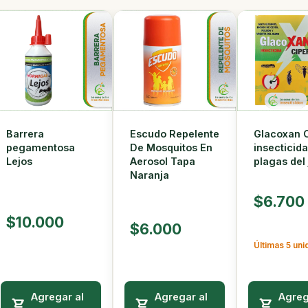
Escudo Repelente
Barrera
Glacoxan 
De Mosquitos En
pegamentosa
insecticid
Aerosol Tapa
Lejos
plagas del 
Naranja
$6.700
$10.000
$6.000
Últimas 5 un
Agregar al
Agregar al
Agreg