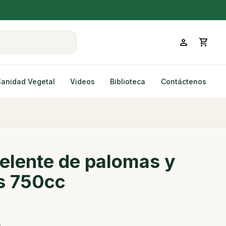
person
shopping_cart
Sanidad Vegetal
Videos
Biblioteca
Contáctenos
elente de palomas y
s 750cc