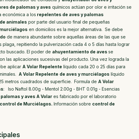
ores de palomas y aves
químicos actúan por olor e irritación se
a económica a los
repelentes de aves y palomas
 de animales
por parte del usuario final de pequeñas
 murciélagos
en domicilios es la mejor alternativa. Se debe
ido
de manera abundante sobre aquellas áreas de las que se
 plaga, repitiendo la pulverización cada 4 o 5 días hasta lograr
cto buscado. El poder de
ahuyentamiento de aves
se
on las aplicaciones sucesivas del producto. Una vez lograda la
ebe aplicar
A Volar Repelente
líquido cada 20 o 25 días para
animales.
A Volar Repelente
de aves y murciélagos
líquido
 25 metros cuadrados de superficie. Formula de
A Volar
as
: Iso Naftol 8.00g - Mentol 2.00g - BHT 0.01g - Esencias
 palomas y aves A Volar
es fabricado por el laboratorio
control de Murciélagos.
Información sobre
control de
cipales