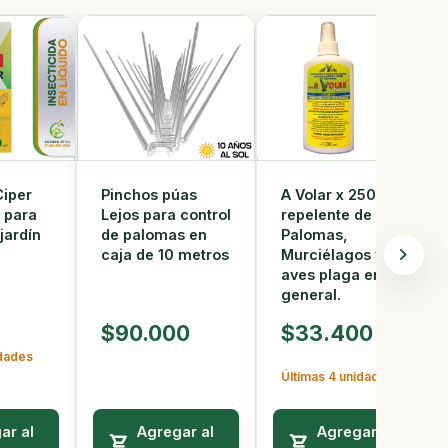
Ciper
A Volar x 250 ml
Pinchos púas
a para
repelente de
Lejos para control
jardín
Palomas,
de palomas en
Murciélagos y
caja de 10 metros
aves plaga en
general.
$90.000
$33.400
idades
Últimas 4 unidades
ar al
Agregar al
Agregar al