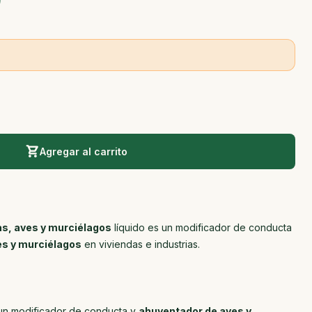
0
Agregar al carrito
s, aves y murciélagos
líquido es un modificador de conducta
es y murciélagos
en viviendas e industrias.
 un modificador de conducta y
ahuyentador de aves y