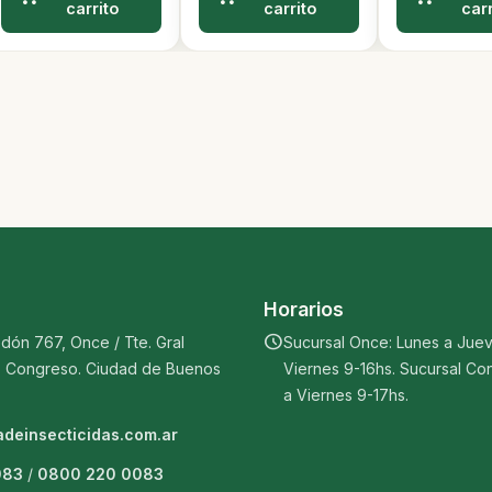
carrito
carrito
carr
Horarios
schedule
dón 767, Once / Tte. Gral
Sucursal Once: Lunes a Juev
, Congreso. Ciudad de Buenos
Viernes 9-16hs.
Sucursal Co
a Viernes 9-17hs.
deinsecticidas.com.ar
083
/
0800 220 0083