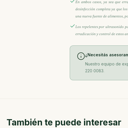
En ambos casos, ya sea que err
desinfección completa ya que lo
una nueva fuente de alimentos, po
Los repelentes por ultrasonido p
erradicación y control de estos a
¿Necesitás asesora
Nuestro equipo de exp
220 0083.
También te puede interesar