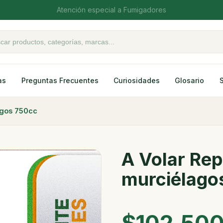
Atención especial a Fumigadores
oductos
as
Preguntas Frecuentes
Curiosidades
Glosario
agos 750cc
A Volar Rep
murciélago