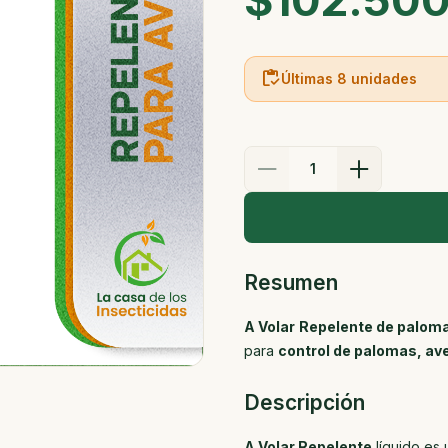
$102.50
inventory
Últimas 8 unidades
1
Resumen
A Volar
Repelente de paloma
para
control de palomas, av
Descripción
A Volar Repelente
líquido es