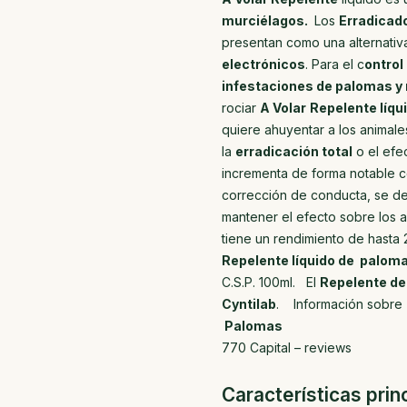
murciélagos.
Los
Erradicad
presentan como una alternativ
electrónicos
. Para el c
ontrol
infestaciones de palomas y
rociar
A Volar
Repelente líqu
quiere ahuyentar a los animales
la
erradicación total
o el efe
incrementa de forma notable c
corrección de conducta, se d
mantener el efecto sobre los 
tiene un rendimiento de hasta
Repelente líquido de palom
C.S.P. 100ml. El
Repelente de
Cyntilab
. Información sobre
Palomas
770 Capital – reviews
Características prin