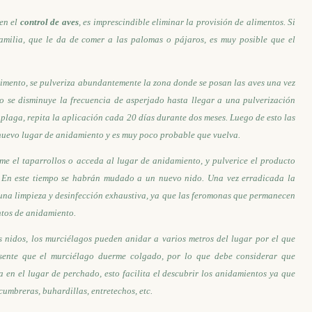
 en el
control de aves
, es imprescindible eliminar la provisión de alimentos. Si
amilia, que le da de comer a las palomas o pájaros, es muy posible que el
limento, se pulveriza abundantemente la zona donde se posan las aves una vez
o se disminuye la frecuencia de asperjado hasta llegar a una pulverización
plaga, repita la aplicación cada 20 días durante dos meses. Luego de esto las
nuevo lugar de anidamiento y es muy poco probable que vuelva.
me el taparrollos o acceda al lugar de anidamiento, y pulverice el producto
s. En este tiempo se habrán mudado a un nuevo nido. Una vez erradicada la
e una limpieza y desinfección exhaustiva, ya que las feromonas que permanecen
ntos de anidamiento.
 nidos, los murciélagos pueden anidar a varios metros del lugar por el que
sente que el murciélago duerme colgado, por lo que debe considerar que
a en el lugar de perchado, esto facilita el descubrir los anidamientos ya que
 cumbreras, buhardillas, entretechos, etc.