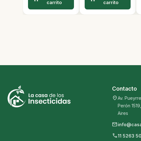
carrito
carrito
Contacto
location_on
Av. Pueyrre
Perón 1519
Aires
mail
info@casa
phone
11 5263 5