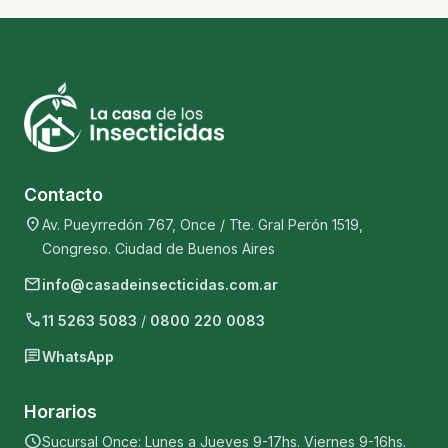
Contacto
location_on
Av. Pueyrredón 767, Once / Tte. Gral Perón 1519,
Congreso. Ciudad de Buenos Aires
mail
info@casadeinsecticidas.com.ar
phone
11 5263 5083
/
0800 220 0083
chat
WhatsApp
Horarios
schedule
Sucursal Once: Lunes a Jueves 9-17hs. Viernes 9-16hs.