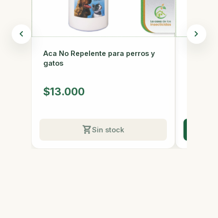
A Otra P
Aca No Repelente para perros y
gatos 1
gatos
$28.
$13.000
Últimas 5 
Sin stock