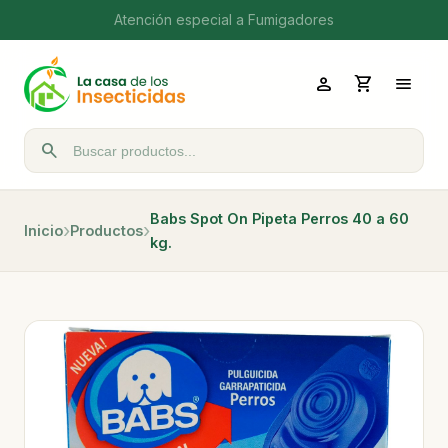
Atención especial a Fumigadores
person
shopping_cart
menu
search
Buscar productos
Babs Spot On Pipeta Perros 40 a 60
Inicio
Productos
kg.