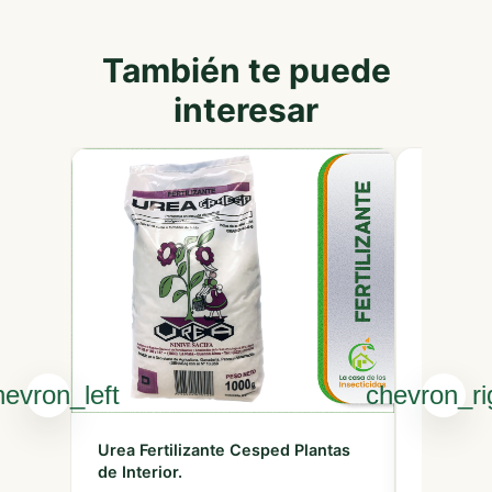
También te puede
interesar
Urea Fertilizante Cesped Plantas
Cebadera
de Interior.
para la 