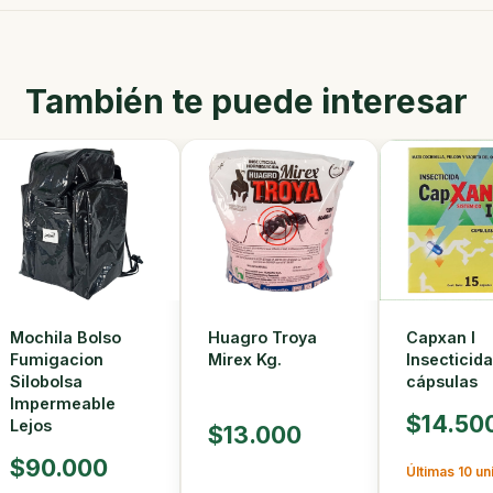
También te puede interesar
Capxan I
Mochila Bolso
Huagro Troya
Insecticida
Fumigacion
Mirex Kg.
cápsulas
Silobolsa
Impermeable
$14.50
Lejos
$13.000
$90.000
Últimas 10 u