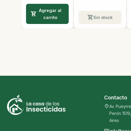
Agregar al
carrito
Sin stock
Contacto
location_on
Av. Pueyrre
Perón 1519
Aires
mail
info@casa