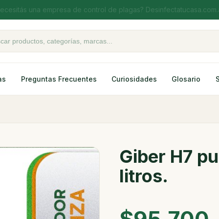
Atención especial a Fumigadores
oductos
as
Preguntas Frecuentes
Curiosidades
Glosario
Giber H7 pu
litros.