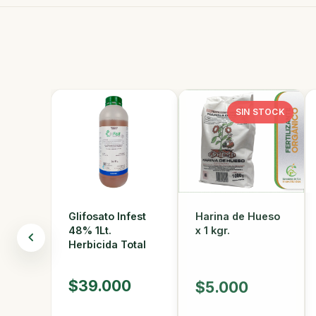
SIN STOCK
Harina de Hueso
Glifosato Infest
x 1 kgr.
48% 1Lt.
Herbicida Total
$39.000
$5.000