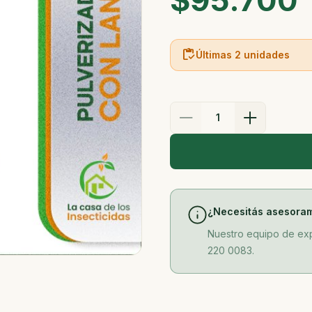
$95.700
inventory
Últimas 2 unidades
1
¿Necesitás asesora
Nuestro equipo de exp
220 0083.