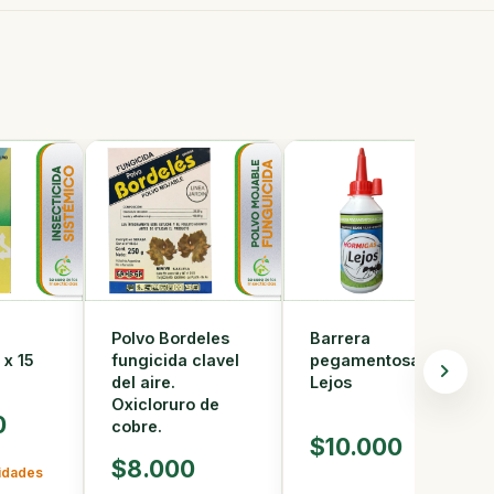
Polvo Bordeles
Barrera
 x 15
fungicida clavel
pegamentosa
del aire.
Lejos
Oxicloruro de
0
cobre.
$10.000
$8.000
nidades