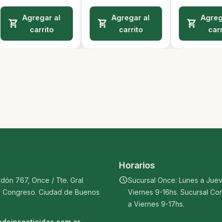
Agregar al
Agregar al
Agreg
carrito
carrito
carr
Horarios
schedule
dón 767, Once / Tte. Gral
Sucursal Once: Lunes a Juev
, Congreso. Ciudad de Buenos
Viernes 9-16hs.
Sucursal Co
a Viernes 9-17hs.
deinsecticidas.com.ar