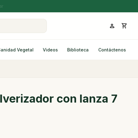
person
shopping_cart
Sanidad Vegetal
Videos
Biblioteca
Contáctenos
lverizador con lanza 7