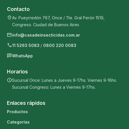
Contacto
location_on
Av. Pueyrredón 767, Once / Tte. Gral Perón 1519,
Congreso. Ciudad de Buenos Aires
mail
info@casadeinsecticidas.com.ar
phone
11 5263 5083
/
0800 220 0083
chat
WhatsApp
Horarios
schedule
Sucursal Once: Lunes a Jueves 9-17hs. Viernes 9-16hs.
Sucursal Congreso: Lunes a Viernes 9-17hs.
Enlaces rápidos
Productos
Categorías