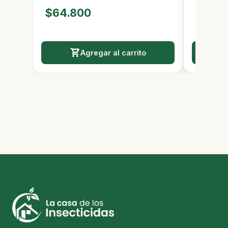
$48.
$64.800
Últimas 8 
Agregar al carrito