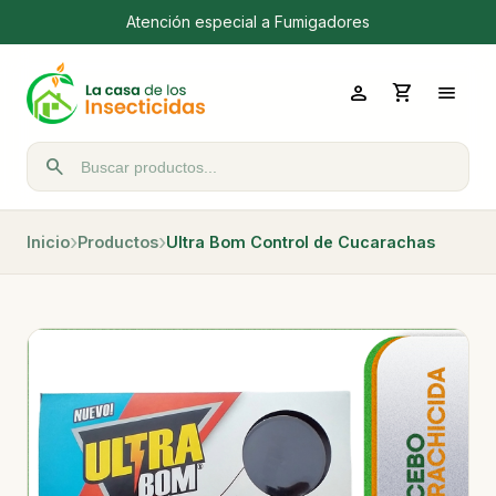
Atención especial a Fumigadores
person
shopping_cart
menu
search
Buscar productos
Inicio
Productos
Ultra Bom Control de Cucarachas