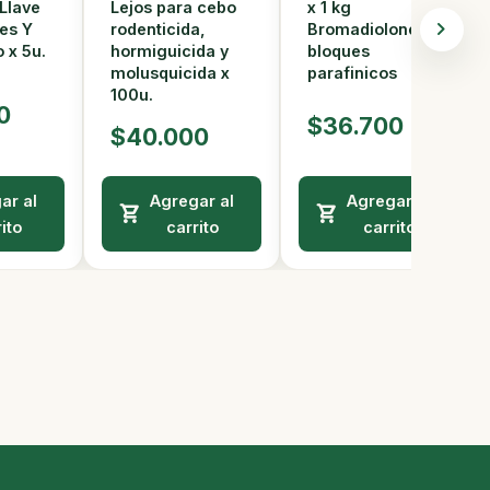
x 1 kg
Llave
Lejos para cebo
Bromadiolone
es Y
rodenticida,
bloques
 x 5u.
hormiguicida y
parafinicos
molusquicida x
100u.
0
$36.700
$40.000
ar al
Agregar al
Agregar al
ito
carrito
carrito