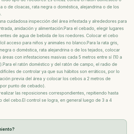
ga o de cloacas, rata negra o doméstica, alejandrina o de los
.
 una cuidadosa inspección del área infestada y alrededores para
ntrada, anidación y alimentación.Para el cebado, elegir lugares
uentes de agua de bebida de los roedores. Colocar el cebo
cil acceso para niños y animales no blanco.Para la rata gris,
negra o doméstica, rata alejandrina o de los tejados, colocar
s áreas con infestaciones masivas cada 5 metros entre sí (10 a
.Para el ratón doméstico y del ratón de campo, el radio de
difíciles de controlar ya que sus hábitos son erráticos, por lo
ración previa del área y colocar los cebos a 2 metros de
r. por punto de cebado).
 realizar las reposiciones correspondientes, repitiendo hasta
del cebo.El control se logra, en general luego de 3 a 4
miento?