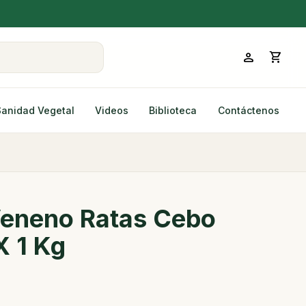
person
shopping_cart
Sanidad Vegetal
Videos
Biblioteca
Contáctenos
 Veneno Ratas Cebo
X 1 Kg