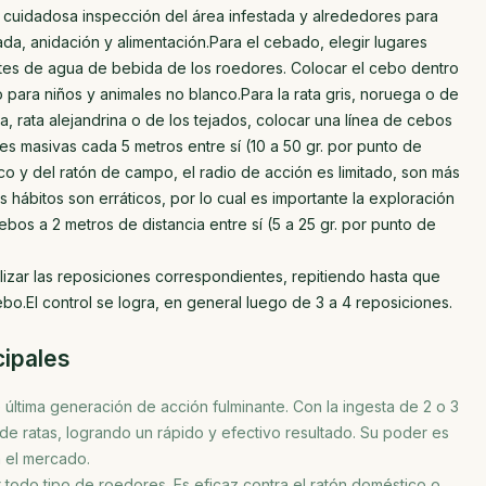
a cuidadosa inspección del área infestada y alrededores para
ada, anidación y alimentación.Para el cebado, elegir lugares
tes de agua de bebida de los roedores. Colocar el cebo dentro
 para niños y animales no blanco.Para la rata gris, noruega o de
a, rata alejandrina o de los tejados, colocar una línea de cebos
nes masivas cada 5 metros entre sí (10 a 50 gr. por punto de
o y del ratón de campo, el radio de acción es limitado, son más
us hábitos son erráticos, por lo cual es importante la exploración
ebos a 2 metros de distancia entre sí (5 a 25 gr. por punto de
alizar las reposiciones correspondientes, repitiendo hasta que
o.El control se logra, en general luego de 3 a 4 reposiciones.
cipales
e última generación de acción fulminante. Con la ingesta de 2 o 3
de ratas, logrando un rápido y efectivo resultado. Su poder es
n el mercado.
r todo tipo de roedores. Es eficaz contra el ratón doméstico o