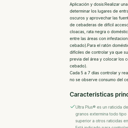
Aplicación y dosis:Realizar un
determinar los lugares de entr
oscuros y aprovechar las fuen
de cebaderas de difícil acceso
cloacas, rata negra o doméstic
entre las áreas con infestacio
cebado).Para el ratón doméstic
difíciles de controlar ya que s
previa del área y colocar los c
cebado).
Cada 5 a 7 días controlar y re
no se observe consumo del ceb
Características prin
Ultra Plus® es un raticida d
granos extermina todo tipo 
superior a otros raticidas e
Está indicado para controla