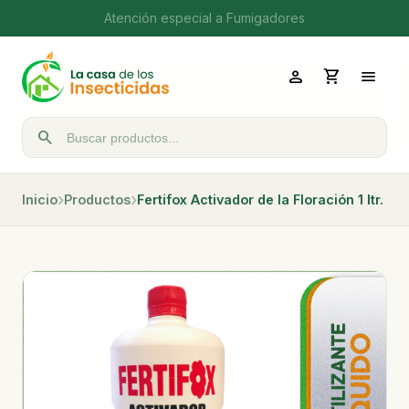
Atención especial a Fumigadores
person
shopping_cart
menu
search
Buscar productos
Inicio
Productos
Fertifox Activador de la Floración 1 ltr.