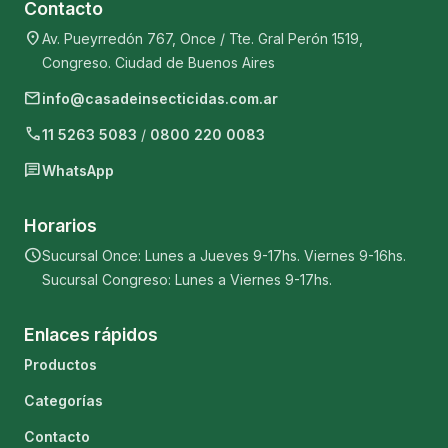
Contacto
location_on
Av. Pueyrredón 767, Once / Tte. Gral Perón 1519,
Congreso. Ciudad de Buenos Aires
mail
info@casadeinsecticidas.com.ar
phone
11 5263 5083
/
0800 220 0083
chat
WhatsApp
Horarios
schedule
Sucursal Once: Lunes a Jueves 9-17hs. Viernes 9-16hs.
Sucursal Congreso: Lunes a Viernes 9-17hs.
Enlaces rápidos
Productos
Categorías
Contacto