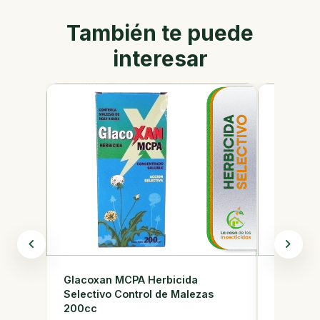
También te puede
interesar
Glacoxan MCPA Herbicida
Aceite E
Selectivo Control de Malezas
Control 
200cc