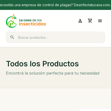
ecesitás una empresa de control de plagas? Desinfectatucasa.com.
person
shopping_cart
menu
search
Buscar productos
Todos los Productos
Encontrá la solución perfecta para tu necesidad
Ordenar por