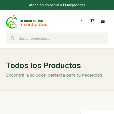
Atención especial a Fumigadores
person
shopping_cart
menu
search
Buscar productos
Todos los Productos
Encontrá la solución perfecta para tu necesidad
Ordenar por