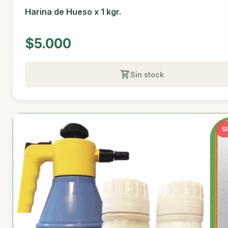
Harina de Hueso x 1 kgr.
$5.000
Sin stock
S