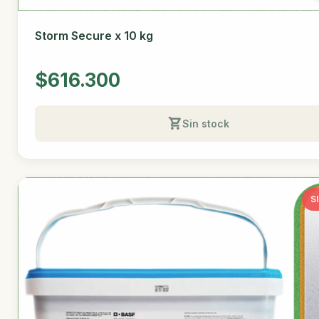
Storm Secure x 10 kg
$616.300
Sin stock
S