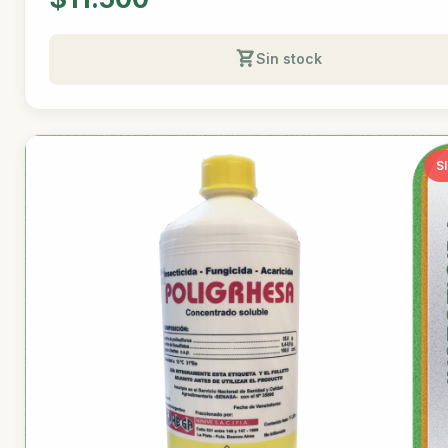
Sin stock
S