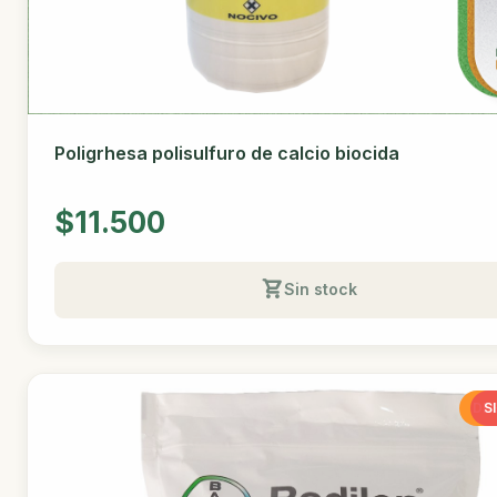
Poligrhesa polisulfuro de calcio biocida
$11.500
Sin stock
DE
S