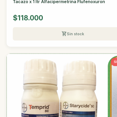
Tacazo x 1 ltr Alfacipermetrina Flufenoxuron
$118.000
Sin stock
S