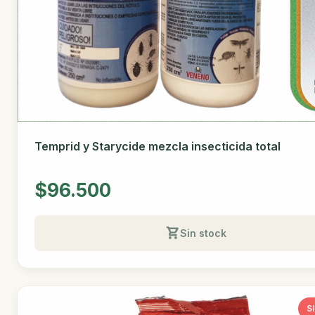
Temprid y Starycide mezcla insecticida total
$96.500
Sin stock
S